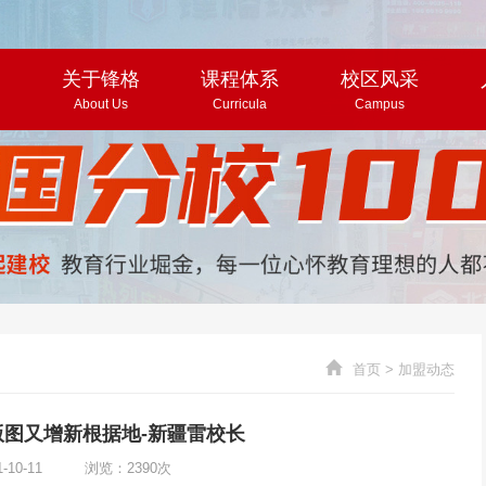
页
关于锋格
课程体系
校区风采
About Us
Curricula
Campus
首页
>
加盟动态
图又增新根据地-新疆雷校长
1-10-11 浏览：2390次