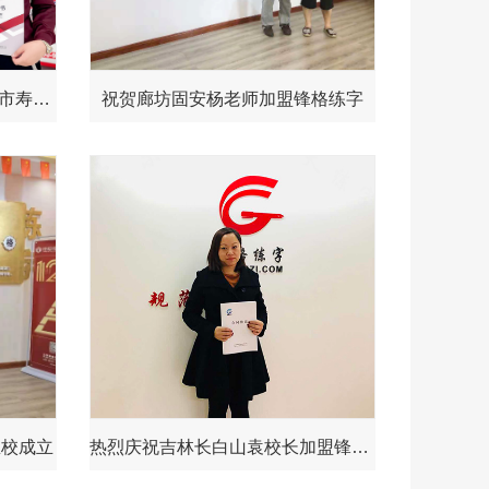
热烈祝贺锋格练字山东省潍坊市寿光校区成立！
祝贺廊坊固安杨老师加盟锋格练字
总校成立
热烈庆祝吉林长白山袁校长加盟锋格练字