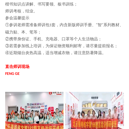
楷书知识点讲解、书写要领、板书训练；
师训考核，结业。
参会温馨提示
①参训老师需准备师训包
套，内含新版师训手册、
智
系列教材、
1
"
"
磁力贴、本、笔等；
②携带身份证、手机、充电器、口罩等个人生活物品；
③若需参加线上培训，为保证物资顺利邮寄，请尽量提前报名；
④近期烟台炎热高温，适当增减衣物，请注意防暑降温。
直击师训现场
FENG GE