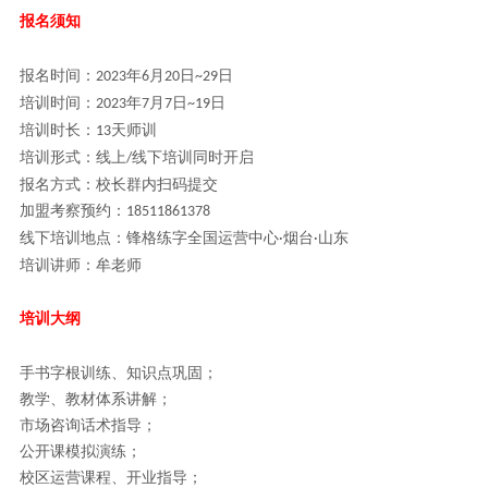
报名须知
报名时间：
年
月
日
日
2023
6
20
~29
培训时间：
年
月
日
日
2023
7
7
~19
培训时长：
天师训
13
培训形式：线上
线下培训同时开启
/
报名方式：校长群内扫码提交
加盟考察预约：
18511861378
线下培训地点：锋格练字全国运营中心
烟台
山东
·
·
培训讲师：牟老师
培训大纲
手书字根训练、知识点巩固；
教学、教材体系讲解；
市场咨询话术指导；
公开课模拟演练；
校区运营课程、开业指导；