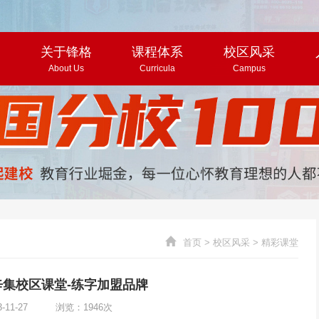
页
关于锋格
课程体系
校区风采
About Us
Curricula
Campus
首页
>
校区风采
>
精彩课堂
集校区课堂-练字加盟品牌
3-11-27 浏览：1946次