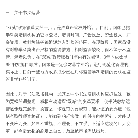
三、关于书法运营
“双减”政策很重要的一点，是严查严管校外培训。目前，国家已把
学科类培训机构的证照登记、培训时间、广告投放、资金投入、师
资资质、教材教辅等都通通纳入到监管范围。在现阶段，国家虽没
有对非学科类出台严格的监管措施，相对监管较松，但不等于不监
管。笔者以为，在“双减”政策取得“1年内有效减轻、3年内成效显
著”的实施目标后，国家是一定会对非学科培训进行规范化管理的。
实际上，目前一些地方或多或少已在对标监管学科培训的要求在监
管非学科培训了。
因此，对于书法教培机构，尤其是中小书法培训机构应抓住这一较
为宽松的调整期，积极主动适应“双减”的变革要求，使书法教培运
营逐步规范起来。换言之，该规范的要规范，能办证的要办证（包
括考取教师资格证），能做到的赶快做，能补齐的抓紧补，才能以
不变应万变。如果不重视、不理会、不在乎、不适应这次的巨大变
革，那今后受损的必定是自己，乃至被市场淘汰出局。