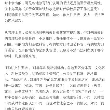
时中拿出的，可见各地教育部门认可的书法还是偏重于语文属性。
但中办国办《关于全面加强和改进新时代学校美育工作的意见》，
则明确将书法定位为艺术课程。如此，依文件层级、效力，书法应
为艺术课程。
从管理上看，虽然各地对书法教育都愈发重视起来，但对书法教育
的管理却是各唱各调，不尽相同，责任主体不一，或责任不落实不
到位。有的地方归基教科管，有的地方归体卫艺科管，有的地方归
语委管，也有的地方却是多头管理，以致分不清书法到底属于哪个
学科，到底由谁来管。
“双减”文件要求，“对非学科类培训机构，各地要区分体育、文化艺
术、科技等类别，明确相应主管部门，分类制定标准、严格审
批。”由此可见，对非学科类的认定权限是下放到地方的，那地方由
哪一级来定（省级、市级，还是县级？），又由谁来管？（教育、
文化、还是文联？）笔者以为，这肯定还要“再研究”“再讨论”，一
时半会是不会明确的，甚至还可能由于各地主管部门不同，其站位
不同或对书法的认知不同，出现对书法定位不一的情况。对此，我
们也只能静观等候了。