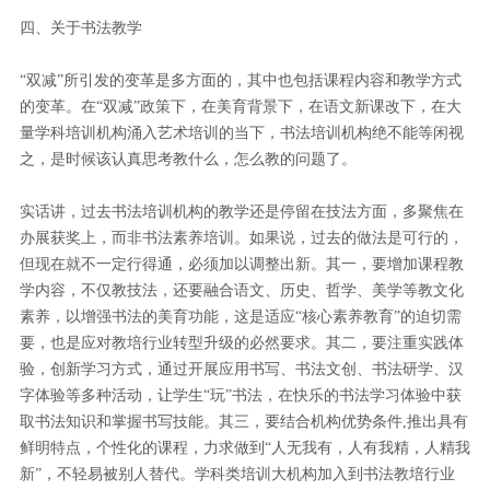
四、关于书法教学
“双减”所引发的变革是多方面的，其中也包括课程内容和教学方式
的变革。在“双减”政策下，在美育背景下，在语文新课改下，在大
量学科培训机构涌入艺术培训的当下，书法培训机构绝不能等闲视
之，是时候该认真思考教什么，怎么教的问题了。
实话讲，过去书法培训机构的教学还是停留在技法方面，多聚焦在
办展获奖上，而非书法素养培训。如果说，过去的做法是可行的，
但现在就不一定行得通，必须加以调整出新。其一，要增加课程教
学内容，不仅教技法，还要融合语文、历史、哲学、美学等教文化
素养，以增强书法的美育功能，这是适应“核心素养教育”的迫切需
要，也是应对教培行业转型升级的必然要求。其二，要注重实践体
验，创新学习方式，通过开展应用书写、书法文创、书法研学、汉
字体验等多种活动，让学生“玩”书法，在快乐的书法学习体验中获
取书法知识和掌握书写技能。其三，要结合机构优势条件,推出具有
鲜明特点，个性化的课程，力求做到“人无我有，人有我精，人精我
新”，不轻易被别人替代。学科类培训大机构加入到书法教培行业