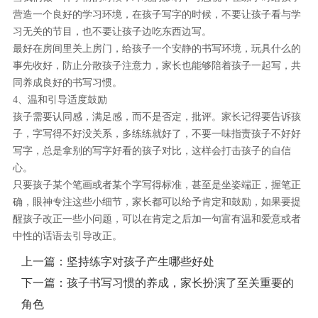
营造一个良好的学习环境，在孩子写字的时候，不要让孩子看与学
习无关的节目，也不要让孩子边吃东西边写。
最好在房间里关上房门，给孩子一个安静的书写环境，玩具什么的
事先收好，防止分散孩子注意力，家长也能够陪着孩子一起写，共
同养成良好的书写习惯。
4、温和引导适度鼓励
孩子需要认同感，满足感，而不是否定，批评。家长记得要告诉孩
子，字写得不好没关系，多练练就好了，不要一味指责孩子不好好
写字，总是拿别的写字好看的孩子对比，这样会打击孩子的自信
心。
只要孩子某个笔画或者某个字写得标准，甚至是坐姿端正，握笔正
确，眼神专注这些小细节，家长都可以给予肯定和鼓励，如果要提
醒孩子改正一些小问题，可以在肯定之后加一句富有温和爱意或者
中性的话语去引导改正。
上一篇：
坚持练字对孩子产生哪些好处
下一篇：
孩子书写习惯的养成，家长扮演了至关重要的
角色